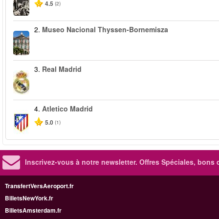
4.5
(2)
2.
Museo Nacional Thyssen-Bornemisza
3.
Real Madrid
4.
Atletico Madrid
5.0
(1)
Inscrivez-vous à notre newsletter. Offres Spéciales, bons 
TransfertVersAeroport.fr
BilletsNewYork.fr
BilletsAmsterdam.fr