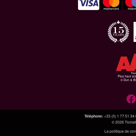
Plus haut sco
© Dun & Br
Téléphone
:
+33 (0) 1 77 51 34
© 2026
Ticmate
La politique de con