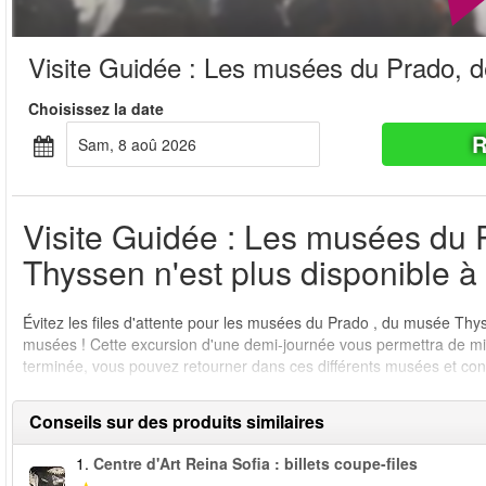
Visite Guidée : Les musées du Prado, d
Choisissez la date
R
sam, 8 aoû 2026
Visite Guidée : Les musées du P
Thyssen n'est plus disponible à 
Évitez les files d'attente pour les musées du Prado , du musée Thyss
musées ! Cette excursion d'une demi-journée vous permettra de mieu
terminée, vous pouvez retourner dans ces différents musées et con
Conseils sur des produits similaires
1.
Centre d'Art Reina Sofia : billets coupe-files