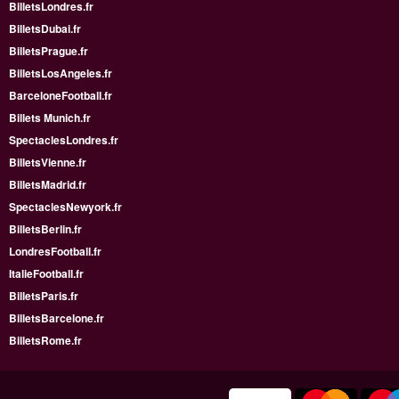
BilletsLondres.fr
BilletsDubai.fr
BilletsPrague.fr
BilletsLosAngeles.fr
BarceloneFootball.fr
Billets Munich.fr
SpectaclesLondres.fr
BilletsVienne.fr
BilletsMadrid.fr
SpectaclesNewyork.fr
BilletsBerlin.fr
LondresFootball.fr
ItalieFootball.fr
BilletsParis.fr
BilletsBarcelone.fr
BilletsRome.fr