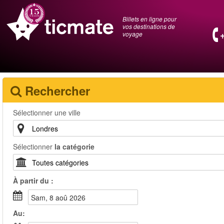
Billets en ligne pour
vos destinations de
voyage
Rechercher
Sélectionner une ville
Sélectionner
la catégorie
À partir du :
sam, 8 aoû 2026
Au: