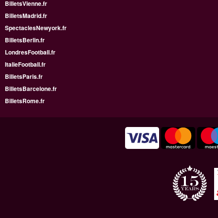
BilletsVienne.fr
BilletsMadrid.fr
SpectaclesNewyork.fr
BilletsBerlin.fr
LondresFootball.fr
ItalieFootball.fr
BilletsParis.fr
BilletsBarcelone.fr
BilletsRome.fr