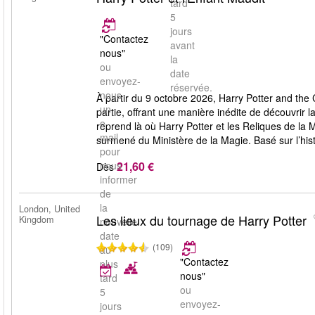
tard
5
jours
"Contactez
avant
nous"
la
ou
date
envoyez-
réservée.
nous
À partir du 9 octobre 2026, Harry Potter and the
un
partie, offrant une manière inédite de découvrir la 
e-
reprend là où Harry Potter et les Reliques de la 
mail
surmené du Ministère de la Magie. Basé sur l’hist
pour
21,60 €
nous
Dès
informer
de
la
London, United
Les lieux du tournage de Harry Potter
Kingdom
nouvelle
date
(109)
au
"Contactez
plus
nous"
tard
ou
5
envoyez-
jours