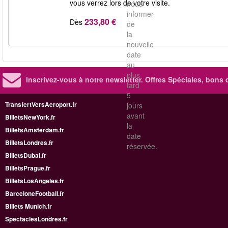
vous verrez lors de votre visite.
nous
informer
233,80 €
Dès
de
la
nouvelle
date
au
plus
Inscrivez-vous à notre newsletter. Offres Spéciales, bons 
tard
5
TransfertVersAeroport.fr
jours
avant
BilletsNewYork.fr
la
BilletsAmsterdam.fr
date
BilletsLondres.fr
réservée.
BilletsDubai.fr
BilletsPrague.fr
BilletsLosAngeles.fr
BarceloneFootball.fr
Billets Munich.fr
SpectaclesLondres.fr