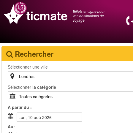
Billets en ligne pour
vos destinations de
voyage
Rechercher
Sélectionner une ville
Sélectionner
la catégorie
À partir du :
lun, 10 aoû 2026
Au: