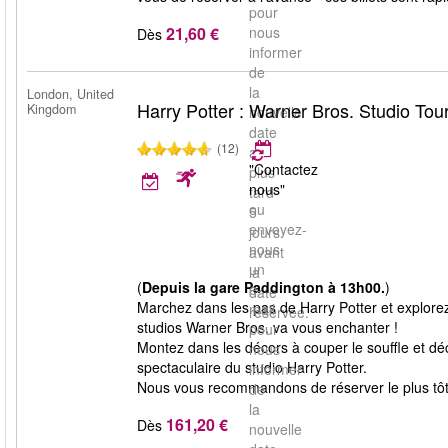
pour
21,60 €
nous
Dès
informer
de
la
London, United
Harry Potter : Warner Bros. Studio Tou
Kingdom
nouvelle
date
(12)
au
"Contactez
plus
nous"
tard
ou
5
envoyez-
jours
nous
avant
un
la
(
Depuis la gare Paddington à 13h00.
)
e-
date
Marchez dans les pas de Harry Potter et explorez
mail
réservée.
studios Warner Bros. va vous enchanter !
pour
Montez dans les décors à couper le souffle et déco
nous
spectaculaire du studio Harry Potter.
informer
Nous vous recommandons de réserver le plus tôt p
de
la
161,20 €
Dès
nouvelle