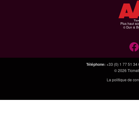
Plus haut sco
© Dun & Br
Téléphone
:
+33 (0) 1 77 51 34
© 2026
Ticmate
La politique de con