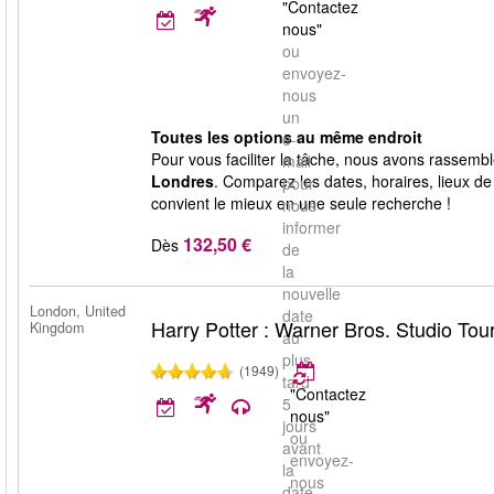
"Contactez
nous"
ou
envoyez-
nous
un
Toutes les options au même endroit
e-
Pour vous faciliter la tâche, nous avons rassemblé
mail
Londres
. Comparez les dates, horaires, lieux de
pour
convient le mieux en une seule recherche !
nous
informer
132,50 €
Dès
de
la
nouvelle
London, United
date
Harry Potter : Warner Bros. Studio Tou
Kingdom
au
plus
(1949)
tard
"Contactez
5
nous"
jours
ou
avant
envoyez-
la
nous
date