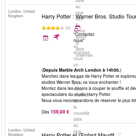
date
au
London, United
plus
Harry Potter : Warner Bros. Studio Tou
Kingdom
tard
5
(1)
jours
"Contactez
avant
nous"
la
ou
date
envoyez-
réservée.
nous
un
(
Depuis Marble Arch London à 14h50.
)
e-
Marchez dans les pas de Harry Potter et explorez
mail
studios Warner Bros. va vous enchanter !
pour
Montez dans les décors à couper le souffle et déco
nous
spectaculaire du studio Harry Potter.
informer
Nous vous recommandons de réserver le plus tôt p
de
la
159,00 €
Dès
nouvelle
date
au
London, United
plus
Harry Potter et l'Enfant Maudit
Kingdom