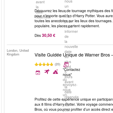
nous
avant
un
la
Découvrez les lieux de tournage mythiques des fi
e-
date
pour n'importe quel fan d'Harry Potter. Vous au
mail
réservée.
toutes les anecdotes sur les lieux des tournages. 
pour
populaire, les places partent rapidement.
nous
informer
30,50 €
Dès
de
la
nouvelle
London, United
date
Visite Guidée Unique de Warner Bros –
Kingdom
au
plus
(20)
tard
"Contactez
5
nous"
jours
ou
avant
envoyez-
la
nous
date
un
réservée.
Profitez de cette expérience unique en participa
e-
aux 8 films d'Harry Potter. Votre voyage commen
mail
Bros, où vous pourrez profiter d’un accès direct e
pour